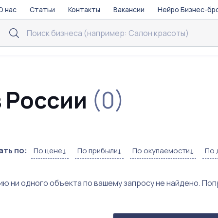
О нас
Статьи
Контакты
Вакансии
Нейро Бизнес-бр
в России
(0)
ть по:
По цене
По прибыли
По окупаемости
По 
ию ни одного объекта по вашему запросу не найдено. По