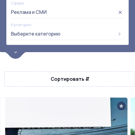
Сфера
Реклама и СМИ
Категория
Выберите категорию
Цена
от:
до:
Прибыль
Не выбрана
Сортировать ⇵
Окупаемость
Возраст