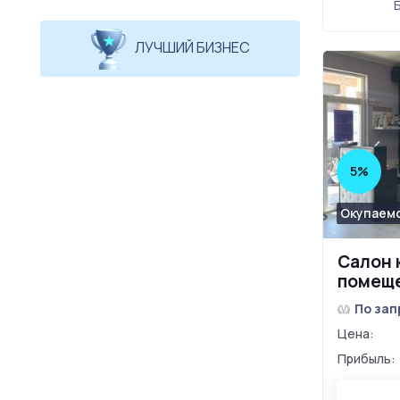
ЛУЧШИЙ БИЗНЕС
5%
Окупаемо
Салон 
помеще
собств
По зап
Королё
Цена:
Прибыль: