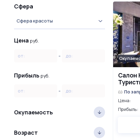
Сфера
Сфера красоты
Цена
руб.
-
от:
до:
Окупаемо
Салон 
Прибыль
руб.
Турист
-
от:
до:
По зап
Цена:
Прибыль:
Окупаемость
Возраст