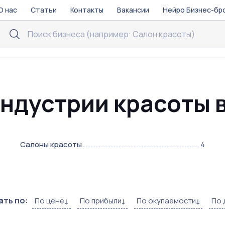
О нас
Статьи
Контакты
Вакансии
Нейро Бизнес-бр
индустрии красоты 
Салоны красоты
4
ть по:
По цене
По прибыли
По окупаемости
По 