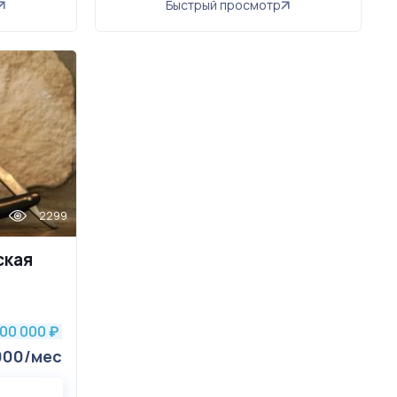
Быстрый просмотр
2299
ская
300 000
₽
000/мес