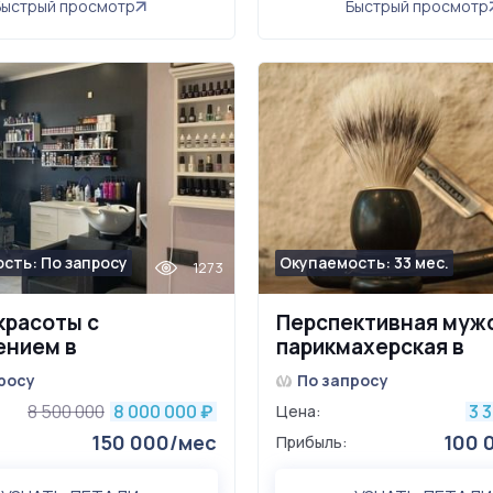
Быстрый просмотр
Быстрый просмотр
сть: По запросу
Окупаемость: 33 мес.
1273
красоты с
Перспективная муж
нием в
парикмахерская в
енность в г.
Саратове
росу
По запросу
в
8 500 000
8 000 000
3 
₽
Цена:
150 000/мес
100 
Прибыль: