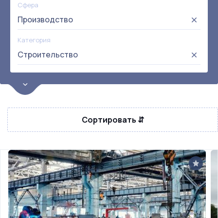
Сфера
Производство
Категория
Строительство
Цена
от:
до:
Прибыль
Сортировать ⇵
Не выбрана
Окупаемость
Возраст