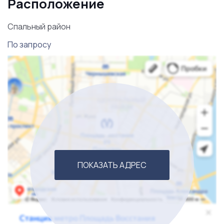
Расположение
требует. Можно получать прибыль с первых дней
работы.
Спальный район
По запросу
ПОКАЗАТЬ АДРЕС