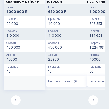
спальном районе
потоком
постоянны
клиентами
Цена
Цена
Цена
1 000 000
650 000
9 000 000
₽
₽
Прибыль
Прибыль
Прибыль
90 000
40 000
343 353
Расходы
Расходы
Расходы
310 000
410 000
881 628
Обороты
Обороты
Обороты
400 000
450 000
1 224 981
Аренда
Аренда
Аренда
45000
22950
46000
Площадь
Площадь
Площадь
40
15
50
Быстрый просмотр
Быстрый про