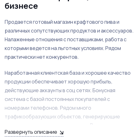
бизнесе
Продается готовый магазин крафтового пива и
различных сопутствующих продуктов и аксессуаров.
Налаженные отношения с поставщиками, работа с
которыми ведется на льготных условиях. Рядом
практически нет конкурентов.
Наработанная клиентская база и хорошее качество
продукции обеспечивает хорошую прибыль,
действующие аккаунты в соц сетях. Бонусная
система с базой постоянных покупателей с
номерами телефонов. Рядом много
трафикообразующих объектов, генерирующие
дополнительные потоки клиентов. Расположен в
Развернуть описание
густонаселенном районе.