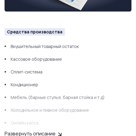
Средства производства
Внушительный товарный остаток
Кассовое оборудование
Сплит-система
Кондиционер
Мебель (барные стулья, барная стойка и т.д)
Холодильное и пивное оборудование
Онлайн касса
Развернуть описание
Телевизор