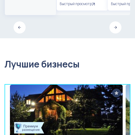
Быстрый просмотр
Быстрый про
Лучшие бизнесы