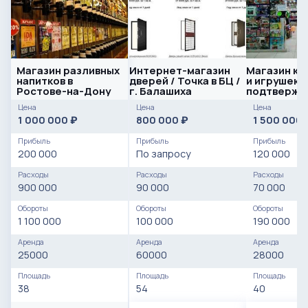
Магазин разливных
Интернет-магазин
Магазин ка
напитков в
дверей / Точка в БЦ /
и игрушек с
Ростове-на-Дону
г. Балашиха
подтвержд
прибылью
Цена
Цена
Цена
1 000 000
800 000
1 500 000
₽
₽
Прибыль
Прибыль
Прибыль
200 000
По запросу
120 000
Расходы
Расходы
Расходы
900 000
90 000
70 000
Обороты
Обороты
Обороты
1 100 000
100 000
190 000
Аренда
Аренда
Аренда
25000
60000
28000
Площадь
Площадь
Площадь
38
54
40